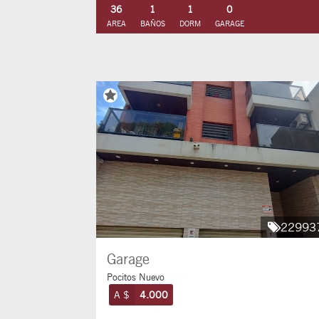
36
1
1
0
AREA
BAÑOS
DORM
GARAGE
22993
Garage
Pocitos Nuevo
A $
4.000