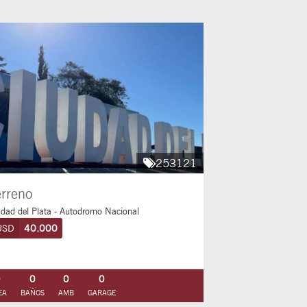
253121
erreno
udad del Plata - Autodromo Nacional
USD
40.000
0
0
0
0
EA
BAÑOS
AMB
GARAGE