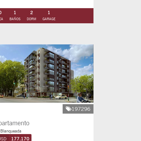
0
1
2
1
EA
BAÑOS
DORM
GARAGE
197296
partamento
 Blanqueada
USD
177.170