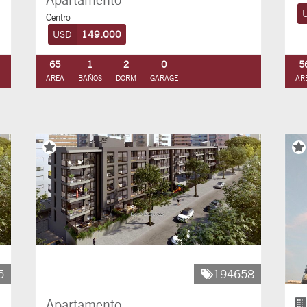
Centro
USD
149.000
65
1
2
0
5
AREA
BAÑOS
DORM
GARAGE
AR
5
194658
Apartamento