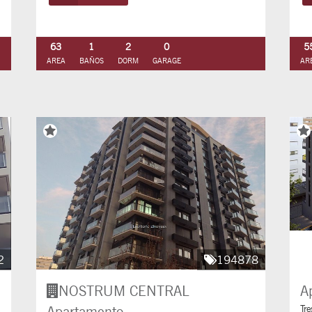
63
1
2
0
5
AREA
BAÑOS
DORM
GARAGE
AR
2
194878
NOSTRUM CENTRAL
A
Apartamento
Tre