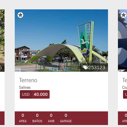
6
253123
Terreno
T
Salinas
Ci
USD
40.000
0
0
0
0
AREA
BAÑOS
AMB
GARAGE
AR