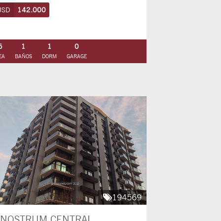
USD
142.000
6
1
1
0
EA
BAÑOS
DORM
GARAGE
194569
NOSTRUM CENTRAL