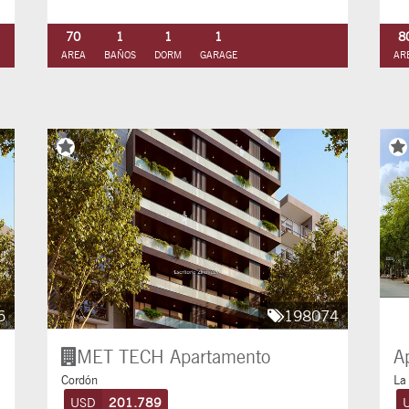
70
1
1
1
8
AREA
BAÑOS
DORM
GARAGE
AR
6
198074
MET TECH
Apartamento
A
Cordón
La
USD
201.789