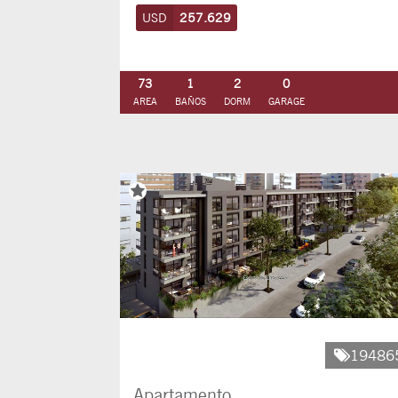
USD
257.629
73
1
2
0
AREA
BAÑOS
DORM
GARAGE
19486
Apartamento