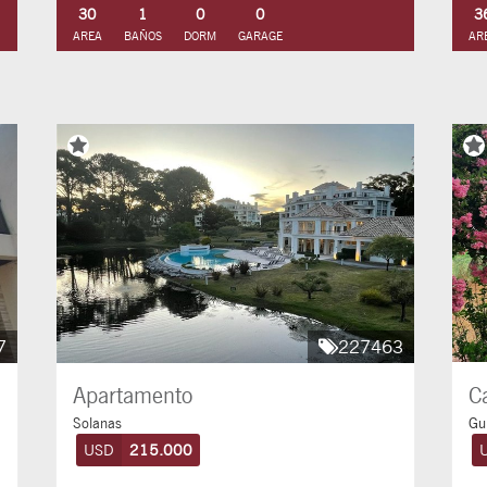
30
1
0
0
3
AREA
BAÑOS
DORM
GARAGE
AR
7
227463
Apartamento
C
Solanas
Gu
USD
215.000