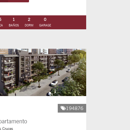
5
1
2
0
EA
BAÑOS
DORM
GARAGE
194876
partamento
s Cruces