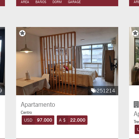
AREA
BAÑOS
DORM
GARAGE
AR
9
251214
Apartamento
Centro
A
USD
97.000
A $
22.000
Tre