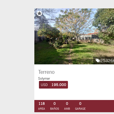
25326
Terreno
Solymar
USD
195.000
118
0
0
0
AREA
BAÑOS
AMB
GARAGE