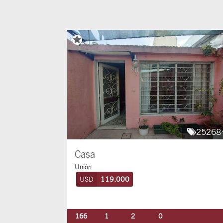
25268
Casa
Unión
USD
119.000
166
1
2
0