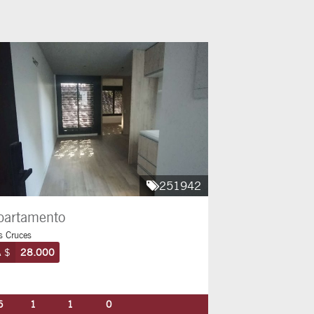
251942
partamento
s Cruces
 $
28.000
6
1
1
0