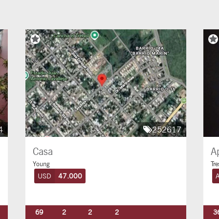
4
252617
Casa
A
Young
Tre
USD
47.000
A
69
2
2
2
3