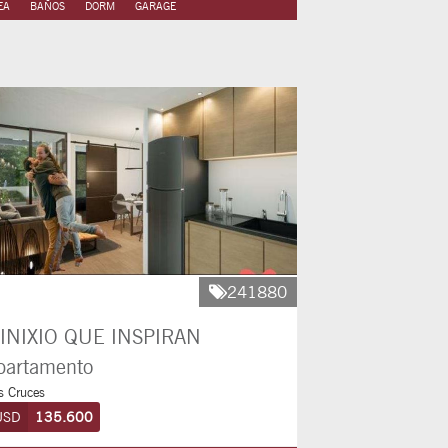
EA
BAÑOS
DORM
GARAGE
241880
INIXIO QUE INSPIRAN
partamento
s Cruces
USD
135.600