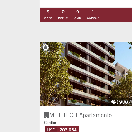
9
0
0
1
AREA
BAÑOS
AMB
GARAGE
19807
MET TECH
Apartamento
Cordón
USD
203.954