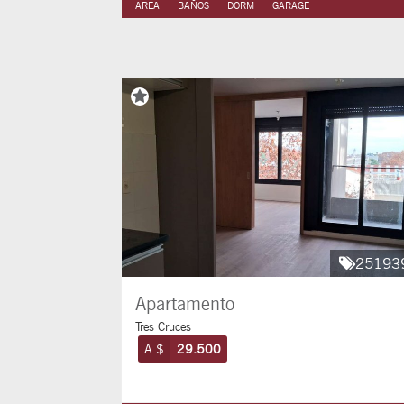
AREA
BAÑOS
DORM
GARAGE
25193
Apartamento
Tres Cruces
A $
29.500