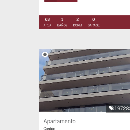
63
1
2
0
AREA
BAÑOS
DORM
GARAGE
19728
Apartamento
Cordón