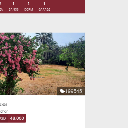
6
1
1
1
EA
BAÑOS
DORM
GARAGE
199545
asa
ichón
USD
48.000