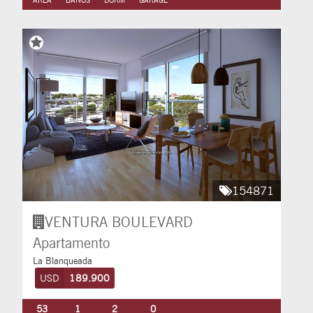
154871
VENTURA BOULEVARD
Apartamento
La Blanqueada
USD
189.900
53
1
2
0