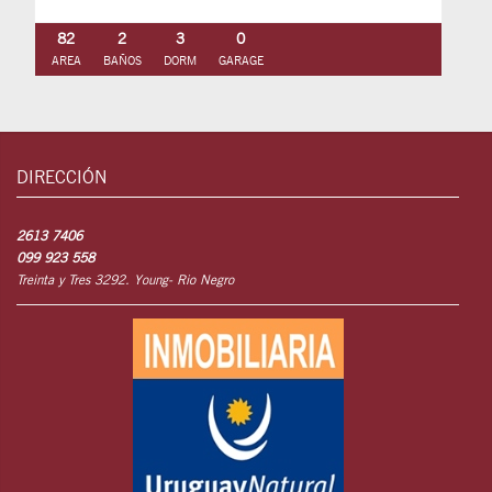
82
2
3
0
AREA
BAÑOS
DORM
GARAGE
DIRECCIÓN
2613 7406
099 923 558
Treinta y Tres 3292. Young- Rio Negro