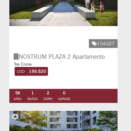
154327
NOSTRUM PLAZA 2
Apartamento
Tres Cruces
USD
156.520
56
1
2
0
AREA
BAÑOS
DORM
GARAGE