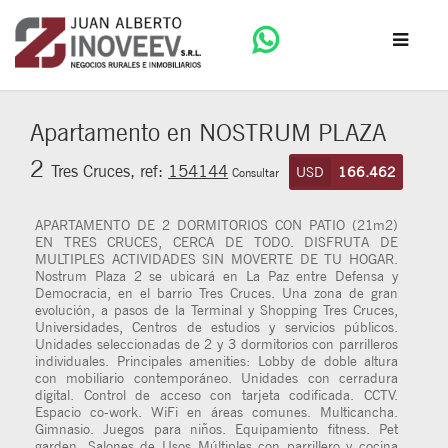
Apartamento en NOSTRUM PLAZA
2
Tres Cruces, ref:
154144
USD
166.462
Consultar
APARTAMENTO DE 2 DORMITORIOS CON PATIO (21m2)
EN TRES CRUCES, CERCA DE TODO. DISFRUTA DE
MULTIPLES ACTIVIDADES SIN MOVERTE DE TU HOGAR.
Nostrum Plaza 2 se ubicará en La Paz entre Defensa y
Democracia, en el barrio Tres Cruces. Una zona de gran
evolución, a pasos de la Terminal y Shopping Tres Cruces,
Universidades, Centros de estudios y servicios públicos.
Unidades seleccionadas de 2 y 3 dormitorios con parrilleros
individuales. Principales amenities: Lobby de doble altura
con mobiliario contemporáneo. Unidades con cerradura
digital. Control de acceso con tarjeta codificada. CCTV.
Espacio co-work. WiFi en áreas comunes. Multicancha.
Gimnasio. Juegos para niños. Equipamiento fitness. Pet
garden. Salones de Usos Múltiples con parrillero y cocina