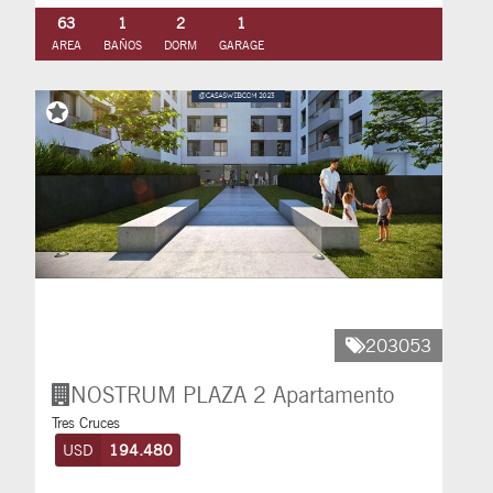
63
1
2
1
AREA
BAÑOS
DORM
GARAGE
203053
NOSTRUM PLAZA 2
Apartamento
Tres Cruces
USD
194.480