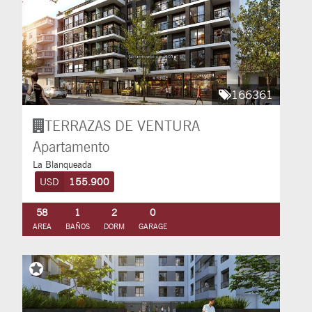
166361
TERRAZAS DE VENTURA
Apartamento
La Blanqueada
USD
155.900
58
1
2
0
AREA
BAÑOS
DORM
GARAGE