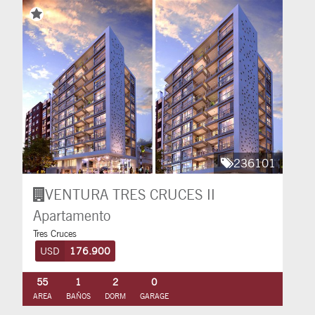
236101
VENTURA TRES CRUCES II
Apartamento
Tres Cruces
USD
176.900
55
1
2
0
AREA
BAÑOS
DORM
GARAGE