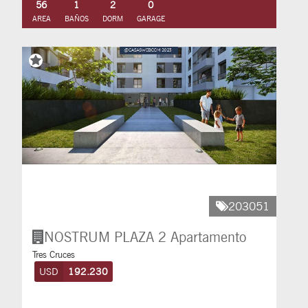
56
1
2
0
AREA
BAÑOS
DORM
GARAGE
203051
NOSTRUM PLAZA 2
Apartamento
Tres Cruces
USD
192.230