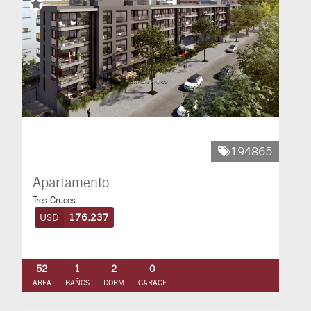
194865
Apartamento
Tres Cruces
USD
176.237
52
1
2
0
AREA
BAÑOS
DORM
GARAGE