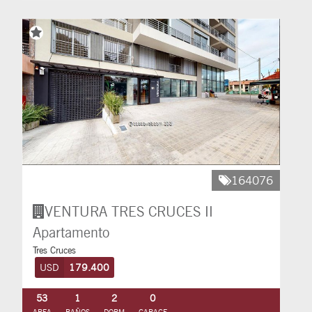
164076
VENTURA TRES CRUCES II
Apartamento
Tres Cruces
USD
179.400
53
1
2
0
AREA
BAÑOS
DORM
GARAGE