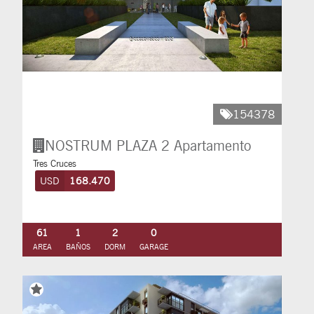
154378
NOSTRUM PLAZA 2
Apartamento
Tres Cruces
USD
168.470
61
1
2
0
AREA
BAÑOS
DORM
GARAGE