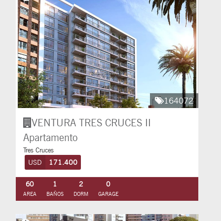
164072
VENTURA TRES CRUCES II
Apartamento
Tres Cruces
USD
171.400
60
1
2
0
AREA
BAÑOS
DORM
GARAGE