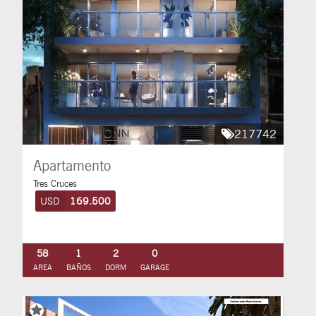
217742
Apartamento
Tres Cruces
USD
169.500
58
1
2
0
AREA
BAÑOS
DORM
GARAGE