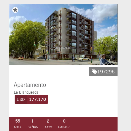
197296
Apartamento
La Blanqueada
USD
177.170
55
1
2
0
AREA
BAÑOS
DORM
GARAGE