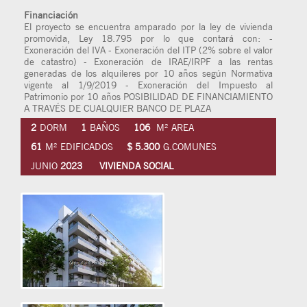
Financiación
El proyecto se encuentra amparado por la ley de vivienda
promovida, Ley 18.795 por lo que contará con: -
Exoneración del IVA - Exoneración del ITP (2% sobre el valor
de catastro) - Exoneración de IRAE/IRPF a las rentas
generadas de los alquileres por 10 años según Normativa
vigente al 1/9/2019 - Exoneración del Impuesto al
Patrimonio por 10 años POSIBILIDAD DE FINANCIAMIENTO
A TRAVÉS DE CUALQUIER BANCO DE PLAZA
2
DORM
1
BAÑOS
106
M² AREA
61
M² EDIFICADOS
$ 5.300
G.COMUNES
JUNIO
2023
VIVIENDA SOCIAL