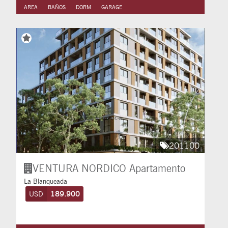
AREA
BAÑOS
DORM
GARAGE
201100
VENTURA NORDICO
Apartamento
La Blanqueada
USD
189.900