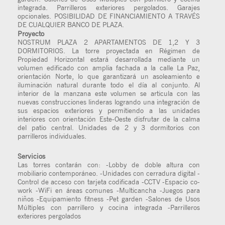
integrada. Parrilleros exteriores pergolados. Garajes
opcionales. POSIBILIDAD DE FINANCIAMIENTO A TRAVÉS
DE CUALQUIER BANCO DE PLAZA.
Proyecto
NOSTRUM PLAZA 2 APARTAMENTOS DE 1,2 Y 3
DORMITORIOS. La torre proyectada en Régimen de
Propiedad Horizontal estará desarrollada mediante un
volumen edificado con amplia fachada a la calle La Paz,
orientación Norte, lo que garantizará un asoleamiento e
iluminación natural durante todo el día al conjunto. Al
interior de la manzana este volumen se articula con las
nuevas construcciones linderas logrando una integración de
sus espacios exteriores y permitiendo a las unidades
interiores con orientación Este-Oeste disfrutar de la calma
del patio central. Unidades de 2 y 3 dormitorios con
parrilleros individuales.
Servicios
Las torres contarán con: -Lobby de doble altura con
mobiliario contemporáneo. -Unidades con cerradura digital -
Control de acceso con tarjeta codificada -CCTV -Espacio co-
work -WiFi en áreas comunes -Multicancha -Juegos para
niños -Equipamiento fitness -Pet garden -Salones de Usos
Múltiples con parrillero y cocina integrada -Parrilleros
exteriores pergolados