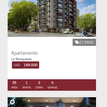
215600
Apartamento
La Blanqueada
USD
169.000
55
1
2
0
AREA
BAÑOS
DORM
GARAGE