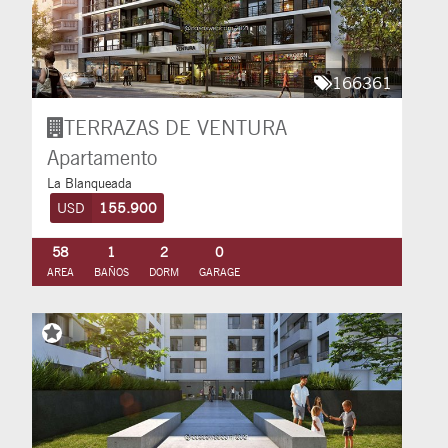
166361
TERRAZAS DE VENTURA
Apartamento
La Blanqueada
USD
155.900
58
1
2
0
AREA
BAÑOS
DORM
GARAGE