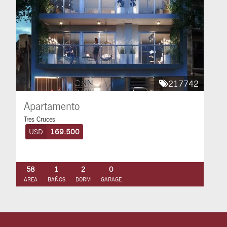
217742
Apartamento
Tres Cruces
USD
169.500
58
1
2
0
AREA
BAÑOS
DORM
GARAGE