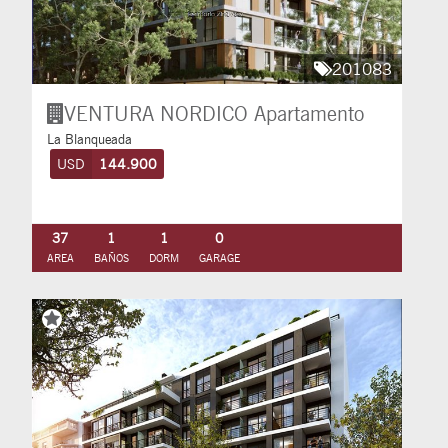
201083
VENTURA NORDICO
Apartamento
La Blanqueada
USD
144.900
37
1
1
0
AREA
BAÑOS
DORM
GARAGE