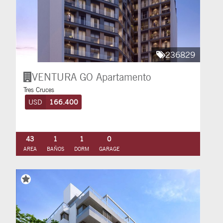
236829
VENTURA GO
Apartamento
Tres Cruces
USD
166.400
43
1
1
0
AREA
BAÑOS
DORM
GARAGE