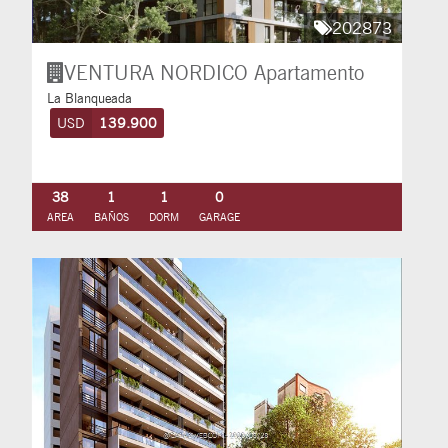
202873
VENTURA NORDICO
Apartamento
La Blanqueada
USD
139.900
38
1
1
0
AREA
BAÑOS
DORM
GARAGE