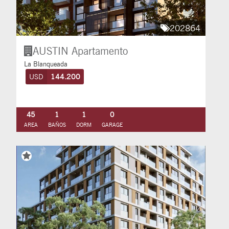
202864
AUSTIN
Apartamento
La Blanqueada
USD
144.200
45
1
1
0
AREA
BAÑOS
DORM
GARAGE