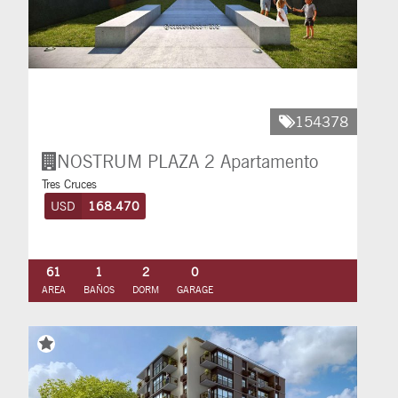
154378
NOSTRUM PLAZA 2
Apartamento
Tres Cruces
USD
168.470
61
1
2
0
AREA
BAÑOS
DORM
GARAGE