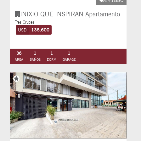
241880
INIXIO QUE INSPIRAN
Apartamento
Tres Cruces
USD
135.600
36
1
1
1
AREA
BAÑOS
DORM
GARAGE