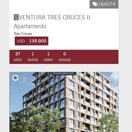
164074
VENTURA TRES CRUCES II
Apartamento
Tres Cruces
USD
135.900
37
1
1
0
AREA
BAÑOS
DORM
GARAGE