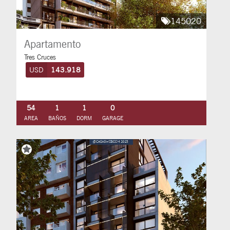
145020
Apartamento
Tres Cruces
USD
143.918
54
1
1
0
AREA
BAÑOS
DORM
GARAGE