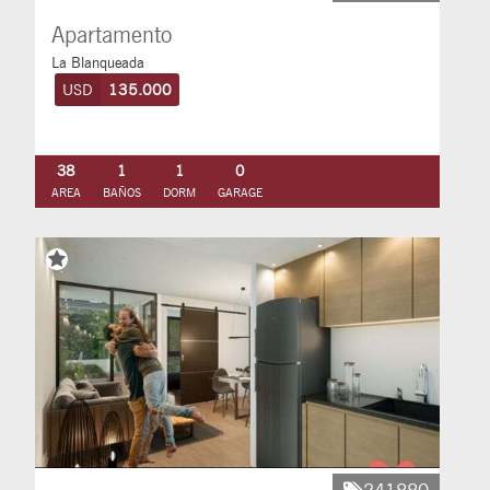
Apartamento
La Blanqueada
USD
135.000
38
1
1
0
AREA
BAÑOS
DORM
GARAGE