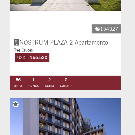
154327
NOSTRUM PLAZA 2
Apartamento
Tres Cruces
USD
156.520
56
1
2
0
AREA
BAÑOS
DORM
GARAGE