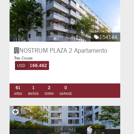
154144
NOSTRUM PLAZA 2
Apartamento
Tres Cruces
USD
166.462
61
1
2
0
AREA
BAÑOS
DORM
GARAGE