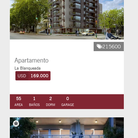
215600
Apartamento
La Blanqueada
USD
169.000
55
1
2
0
AREA
BAÑOS
DORM
GARAGE