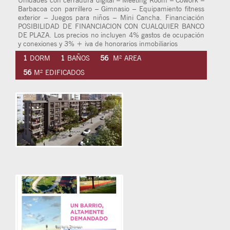
Unidades con cerradura digital – Meeting Room – Cowork –
Barbacoa con parrillero – Gimnasio – Equipamiento fitness
exterior – Juegos para niños – Mini Cancha. Financiación
POSIBILIDAD DE FINANCIACION CON CUALQUIER BANCO
DE PLAZA. Los precios no incluyen 4% gastos de ocupación
y conexiones y 3% + iva de honorarios inmobiliarios
1
DORM
1
BAÑOS
56
M² AREA
56
M² EDIFICADOS