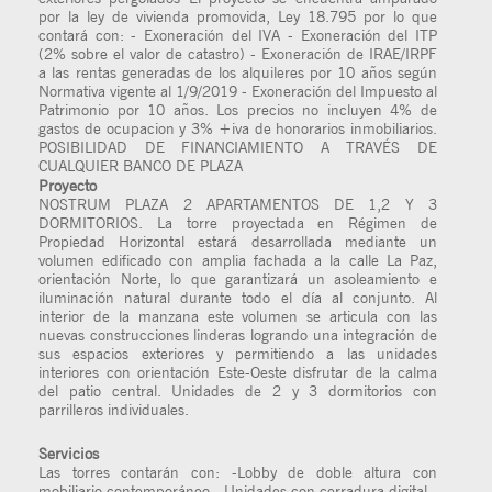
por la ley de vivienda promovida, Ley 18.795 por lo que
contará con: - Exoneración del IVA - Exoneración del ITP
(2% sobre el valor de catastro) - Exoneración de IRAE/IRPF
a las rentas generadas de los alquileres por 10 años según
Normativa vigente al 1/9/2019 - Exoneración del Impuesto al
Patrimonio por 10 años. Los precios no incluyen 4% de
gastos de ocupacion y 3% +iva de honorarios inmobiliarios.
POSIBILIDAD DE FINANCIAMIENTO A TRAVÉS DE
CUALQUIER BANCO DE PLAZA
Proyecto
NOSTRUM PLAZA 2 APARTAMENTOS DE 1,2 Y 3
DORMITORIOS. La torre proyectada en Régimen de
Propiedad Horizontal estará desarrollada mediante un
volumen edificado con amplia fachada a la calle La Paz,
orientación Norte, lo que garantizará un asoleamiento e
iluminación natural durante todo el día al conjunto. Al
interior de la manzana este volumen se articula con las
nuevas construcciones linderas logrando una integración de
sus espacios exteriores y permitiendo a las unidades
interiores con orientación Este-Oeste disfrutar de la calma
del patio central. Unidades de 2 y 3 dormitorios con
parrilleros individuales.
Servicios
Las torres contarán con: -Lobby de doble altura con
mobiliario contemporáneo. -Unidades con cerradura digital -