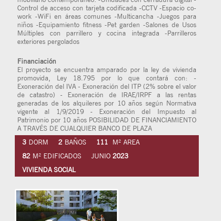
Control de acceso con tarjeta codificada -CCTV -Espacio co-
work -WiFi en áreas comunes -Multicancha -Juegos para
niños -Equipamiento fitness -Pet garden -Salones de Usos
Múltiples con parrillero y cocina integrada -Parrilleros
exteriores pergolados
Financiación
El proyecto se encuentra amparado por la ley de vivienda
promovida, Ley 18.795 por lo que contará con: -
Exoneración del IVA - Exoneración del ITP (2% sobre el valor
de catastro) - Exoneración de IRAE/IRPF a las rentas
generadas de los alquileres por 10 años según Normativa
vigente al 1/9/2019 - Exoneración del Impuesto al
Patrimonio por 10 años POSIBILIDAD DE FINANCIAMIENTO
A TRAVÉS DE CUALQUIER BANCO DE PLAZA
3
DORM
2
BAÑOS
111
M² AREA
82
M² EDIFICADOS
JUNIO
2023
VIVIENDA SOCIAL