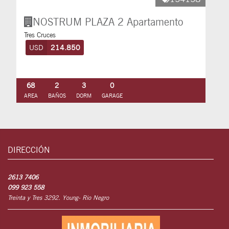
NOSTRUM PLAZA 2
Apartamento
Tres Cruces
USD
214.850
68
2
3
0
AREA
BAÑOS
DORM
GARAGE
DIRECCIÓN
2613 7406
099 923 558
Treinta y Tres 3292. Young- Rio Negro