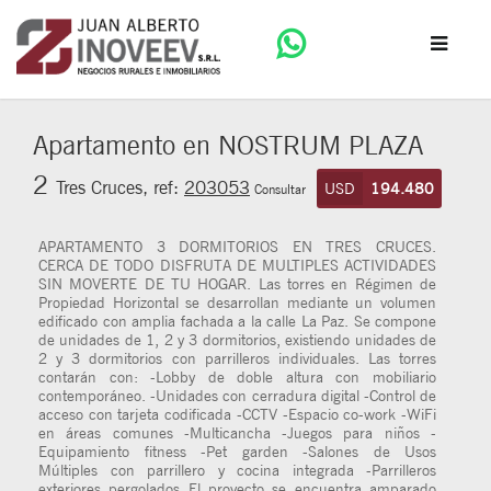
Apartamento en NOSTRUM PLAZA
2
Tres Cruces, ref:
203053
USD
194.480
Consultar
APARTAMENTO 3 DORMITORIOS EN TRES CRUCES.
CERCA DE TODO DISFRUTA DE MULTIPLES ACTIVIDADES
SIN MOVERTE DE TU HOGAR. Las torres en Régimen de
Propiedad Horizontal se desarrollan mediante un volumen
edificado con amplia fachada a la calle La Paz. Se compone
de unidades de 1, 2 y 3 dormitorios, existiendo unidades de
2 y 3 dormitorios con parrilleros individuales. Las torres
contarán con: -Lobby de doble altura con mobiliario
contemporáneo. -Unidades con cerradura digital -Control de
acceso con tarjeta codificada -CCTV -Espacio co-work -WiFi
en áreas comunes -Multicancha -Juegos para niños -
Equipamiento fitness -Pet garden -Salones de Usos
Múltiples con parrillero y cocina integrada -Parrilleros
exteriores pergolados El proyecto se encuentra amparado