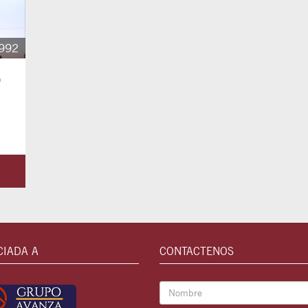
992
o
CIADA A
CONTACTENOS