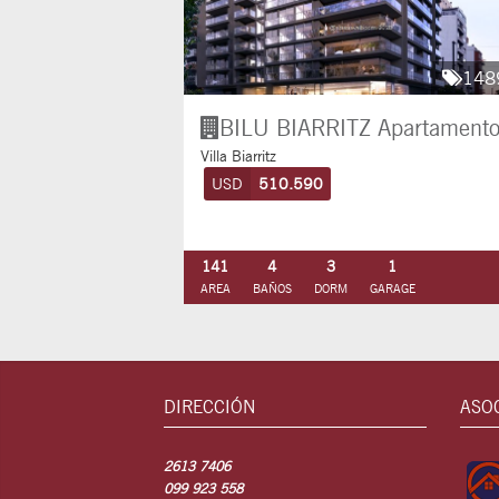
148
BILU BIARRITZ
Apartament
Villa Biarritz
USD
510.590
141
4
3
1
AREA
BAÑOS
DORM
GARAGE
DIRECCIÓN
ASO
2613 7406
099 923 558