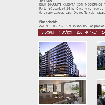
Servicios
BILÚ BIARRITZ CUENTA CON MODERNOS Y
Portería/Seguridad 24 hs. Circuito cerrado de
de diseño Espacio para jóvenes Sala de masaj
Financiación
ACEPTA FINANCICION BANCARIA. Los precios no
3
DORM
4
BAÑOS
200
M² AREA
1