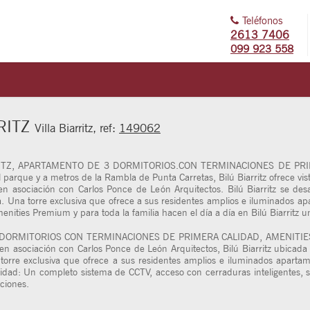
Teléfonos
2613 7406
099 923 558
RRITZ
Villa Biarritz, ref:
149062
RITZ, APARTAMENTO DE 3 DORMITORIOS.CON TERMINACIONES DE PRI
ue y a metros de la Rambla de Punta Carretas, Bilú Biarritz ofrece vistas
 en asociación con Carlos Ponce de León Arquitectos. Bilú Biarritz se des
la. Una torre exclusiva que ofrece a sus residentes amplios e iluminados 
menities Premium y para toda la familia hacen el día a día en Bilú Biarritz 
 DORMITORIOS CON TERMINACIONES DE PRIMERA CALIDAD, AMENITIE
en asociación con Carlos Ponce de León Arquitectos, Bilú Biarritz ubicada
 torre exclusiva que ofrece a sus residentes amplios e iluminados aparta
ridad: Un completo sistema de CCTV, acceso con cerraduras inteligentes, s
ciones.