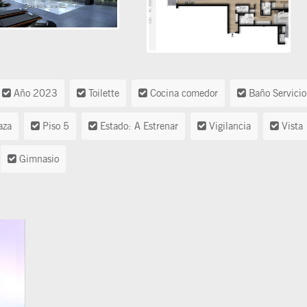
Año 2023
Toilette
Cocina comedor
Baño Servicio
aza
Piso 5
Estado: A Estrenar
Vigilancia
Vista
Gimnasio