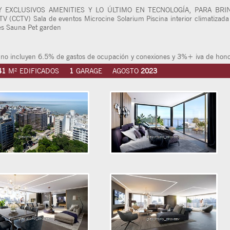
 EXCLUSIVOS AMENITIES Y LO ÚLTIMO EN TECNOLOGÍA, PARA BRI
 TV (CCTV) Sala de eventos Microcine Solarium Piscina interior climatizad
es Sauna Pet garden
 incluyen 6.5% de gastos de ocupación y conexiones y 3%+ iva de honora
41
M² EDIFICADOS
1
GARAGE
AGOSTO
2023