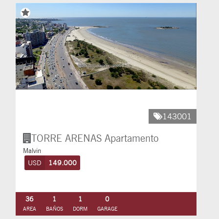
143001
TORRE ARENAS
Apartamento
Malvin
USD
149.000
36
1
1
0
AREA
BAÑOS
DORM
GARAGE