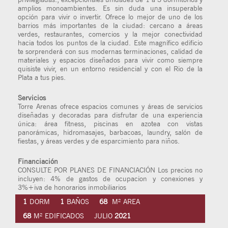
amplios monoambientes. Es sin duda una insuperable
opción para vivir o invertir. Ofrece lo mejor de uno de los
barrios más importantes de la ciudad: cercano a áreas
verdes, restaurantes, comercios y la mejor conectividad
hacia todos los puntos de la ciudad. Este magnífico edificio
te sorprenderá con sus modernas terminaciones, calidad de
materiales y espacios diseñados para vivir como siempre
quisiste vivir, en un entorno residencial y con el Rio de la
Plata a tus pies.
Servicios
Torre Arenas ofrece espacios comunes y áreas de servicios
diseñadas y decoradas para disfrutar de una experiencia
única: área fitness, piscinas en azotea con vistas
panorámicas, hidromasajes, barbacoas, laundry, salón de
fiestas, y áreas verdes y de esparcimiento para niños.
Financiación
CONSULTE POR PLANES DE FINANCIACIÓN Los precios no
incluyen: 4% de gastos de ocupacion y conexiones y
3%+iva de honorarios inmobiliarios
1
DORM
1
BAÑOS
68
M² AREA
68
M² EDIFICADOS
JULIO
2021