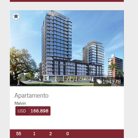
194378
Apartamento
Malvin
USD
166.898
55
1
2
0