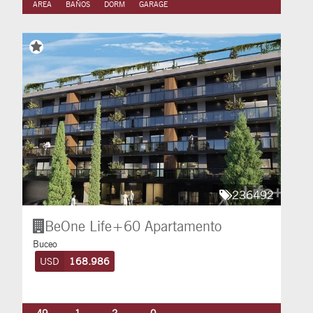
AREA
BAÑOS
DORM
GARAGE
236492
BeOne Life+60
Apartamento
Buceo
USD
168.986
49
1
2
0