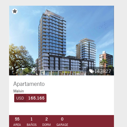
143827
Apartamento
Malvin
USD
165.165
55
1
2
0
AREA
BAÑOS
DORM
GARAGE