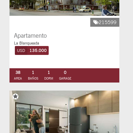
215599
Apartamento
La Blanqueada
USD
135.000
38
1
1
0
AREA
BAÑOS
DORM
GARAGE