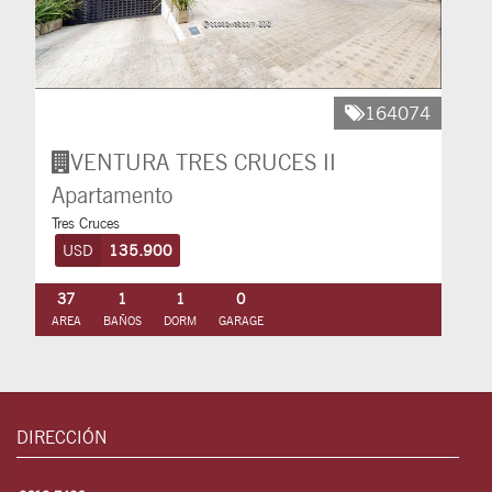
164074
VENTURA TRES CRUCES II
Apartamento
Tres Cruces
USD
135.900
37
1
1
0
AREA
BAÑOS
DORM
GARAGE
DIRECCIÓN