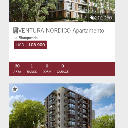
201066
VENTURA NORDICO
Apartamento
La Blanqueada
USD
103.900
30
1
0
0
AREA
BAÑOS
DORM
GARAGE