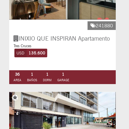
241880
INIXIO QUE INSPIRAN
Apartamento
Tres Cruces
USD
135.600
36
1
1
1
AREA
BAÑOS
DORM
GARAGE