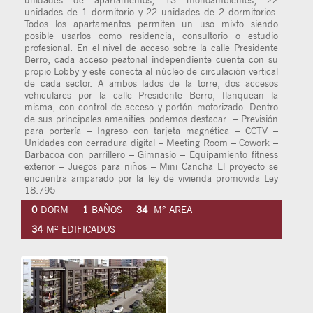
unidades de apartamentos, 13 monoambientes, 22
unidades de 1 dormitorio y 22 unidades de 2 dormitorios.
Todos los apartamentos permiten un uso mixto siendo
posible usarlos como residencia, consultorio o estudio
profesional. En el nivel de acceso sobre la calle Presidente
Berro, cada acceso peatonal independiente cuenta con su
propio Lobby y este conecta al núcleo de circulación vertical
de cada sector. A ambos lados de la torre, dos accesos
vehiculares por la calle Presidente Berro, flanquean la
misma, con control de acceso y portón motorizado. Dentro
de sus principales amenities podemos destacar: – Previsión
para portería – Ingreso con tarjeta magnética – CCTV –
Unidades con cerradura digital – Meeting Room – Cowork –
Barbacoa con parrillero – Gimnasio – Equipamiento fitness
exterior – Juegos para niños – Mini Cancha El proyecto se
encuentra amparado por la ley de vivienda promovida Ley
18.795
0
DORM
1
BAÑOS
34
M² AREA
34
M² EDIFICADOS