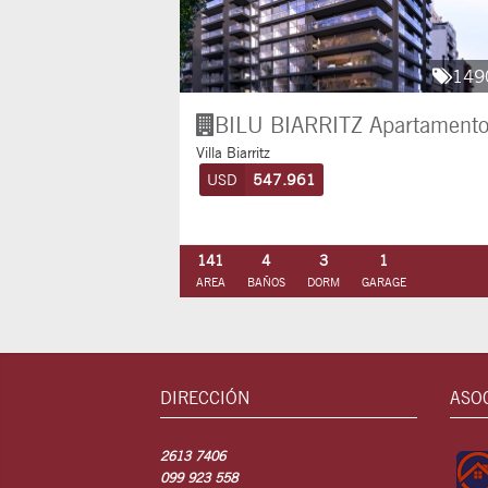
149
BILU BIARRITZ
Apartament
Villa Biarritz
USD
547.961
141
4
3
1
AREA
BAÑOS
DORM
GARAGE
DIRECCIÓN
ASO
2613 7406
099 923 558