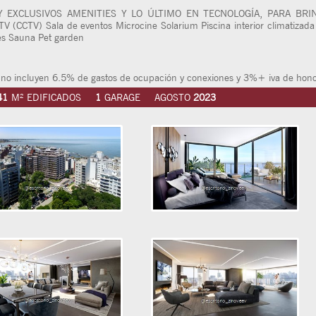
 EXCLUSIVOS AMENITIES Y LO ÚLTIMO EN TECNOLOGÍA, PARA BRI
 TV (CCTV) Sala de eventos Microcine Solarium Piscina interior climatizad
es Sauna Pet garden
 incluyen 6.5% de gastos de ocupación y conexiones y 3%+ iva de honora
41
M² EDIFICADOS
1
GARAGE
AGOSTO
2023