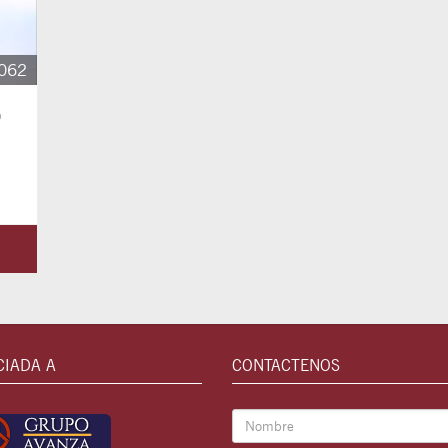
062
o
CIADA A
CONTACTENOS