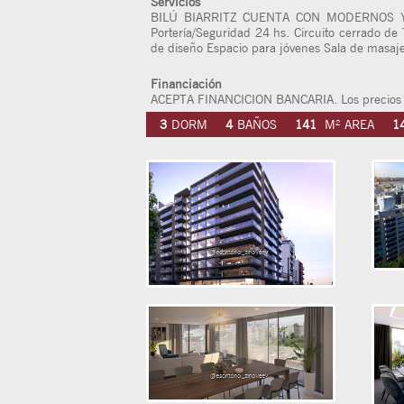
Servicios
BILÚ BIARRITZ CUENTA CON MODERNOS Y
Portería/Seguridad 24 hs. Circuito cerrado de
de diseño Espacio para jóvenes Sala de masaj
Financiación
ACEPTA FINANCICION BANCARIA. Los precios no
3
DORM
4
BAÑOS
141
M² AREA
1