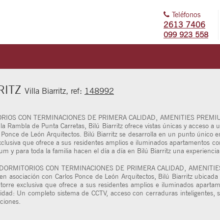
Teléfonos
2613 7406
099 923 558
RRITZ
Villa Biarritz, ref:
148992
IOS CON TERMINACIONES DE PRIMERA CALIDAD, AMENITIES PREMIUM
 la Rambla de Punta Carretas, Bilú Biarritz ofrece vistas únicas y acceso a u
Ponce de León Arquitectos. Bilú Biarritz se desarrolla en un punto único en V
xclusiva que ofrece a sus residentes amplios e iluminados apartamentos co
um y para toda la familia hacen el día a día en Bilú Biarritz una experiencia
 DORMITORIOS CON TERMINACIONES DE PRIMERA CALIDAD, AMENITIE
en asociación con Carlos Ponce de León Arquitectos, Bilú Biarritz ubicada
 torre exclusiva que ofrece a sus residentes amplios e iluminados aparta
ridad: Un completo sistema de CCTV, acceso con cerraduras inteligentes, s
ciones.