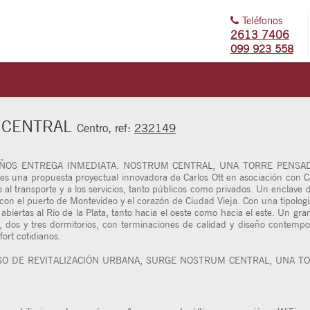
Teléfonos
2613 7406
099 923 558
M CENTRAL
Centro, ref:
232149
ÑOS ENTREGA INMEDIATA. NOSTRUM CENTRAL, UNA TORRE PENSADA
na propuesta proyectual innovadora de Carlos Ott en asociación con Carl
 al transporte y a los servicios, tanto públicos como privados. Un enclave
d, con el puerto de Montevideo y el corazón de Ciudad Vieja. Con una tipolo
abiertas al Río de la Plata, tanto hacia el oeste como hacia el este. Un gr
 dos y tres dormitorios, con terminaciones de calidad y diseño contempo
fort cotidianos.
O DE REVITALIZACIÓN URBANA, SURGE NOSTRUM CENTRAL, UNA TO