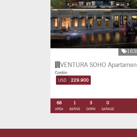
163
VENTURA SOHO
Apartamen
Cordón
USD
229.900
68
1
3
0
AREA
BAÑOS
DORM
GARAGE