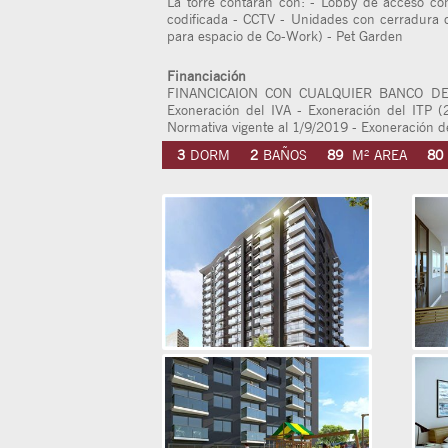
La torre contarán con: - Lobby de acceso co
codificada - CCTV - Unidades con cerradura di
para espacio de Co-Work) - Pet Garden
Financiación
FINANCICAION CON CUALQUIER BANCO DE PLA
Exoneración del IVA - Exoneración del ITP (
Normativa vigente al 1/9/2019 - Exoneración d
3
DORM
2
BAÑOS
89
M² AREA
80