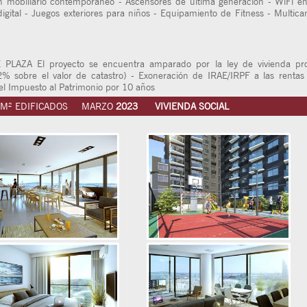
n mobiliario contemporáneo - Ascensores de última generación - WiFi en
gital - Juegos exteriores para niños - Equipamiento de Fitness - Multica
ZA El proyecto se encuentra amparado por la ley de vivienda prom
2% sobre el valor de catastro) - Exoneración de IRAE/IRPF a las rentas
el Impuesto al Patrimonio por 10 años
M² EDIFICADOS
MARZO
2023
VIVIENDA SOCIAL