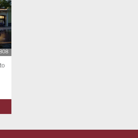
808
to