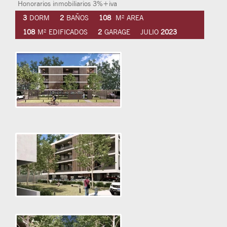
Honorarios inmobiliarios 3%+iva
3
DORM
2
BAÑOS
108
M² AREA
108
M² EDIFICADOS
2
GARAGE
JULIO
2023