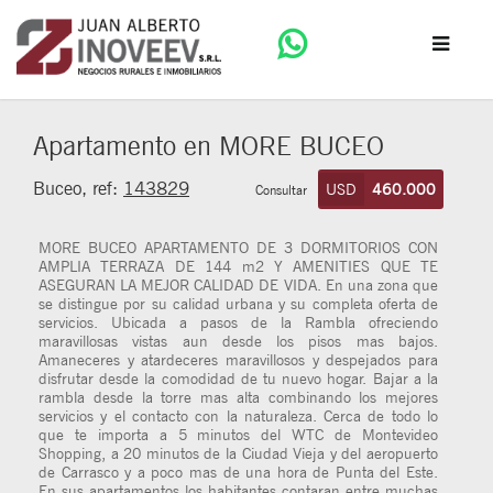
Apartamento en MORE BUCEO
Buceo, ref:
143829
USD
460.000
Consultar
MORE BUCEO APARTAMENTO DE 3 DORMITORIOS CON
AMPLIA TERRAZA DE 144 m2 Y AMENITIES QUE TE
ASEGURAN LA MEJOR CALIDAD DE VIDA. En una zona que
se distingue por su calidad urbana y su completa oferta de
servicios. Ubicada a pasos de la Rambla ofreciendo
maravillosas vistas aun desde los pisos mas bajos.
Amaneceres y atardeceres maravillosos y despejados para
disfrutar desde la comodidad de tu nuevo hogar. Bajar a la
rambla desde la torre mas alta combinando los mejores
servicios y el contacto con la naturaleza. Cerca de todo lo
que te importa a 5 minutos del WTC de Montevideo
Shopping, a 20 minutos de la Ciudad Vieja y del aeropuerto
de Carrasco y a poco mas de una hora de Punta del Este.
En sus apartamentos los habitantes contaran entre muchas