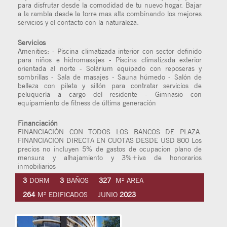
para disfrutar desde la comodidad de tu nuevo hogar. Bajar
a la rambla desde la torre mas alta combinando los mejores
servicios y el contacto con la naturaleza.
Servicios
Amenities: - Piscina climatizada interior con sector definido
para niños e hidromasajes - Piscina climatizada exterior
orientada al norte - Solárium equipado con reposeras y
sombrillas - Sala de masajes - Sauna húmedo - Salón de
belleza con pileta y sillón para contratar servicios de
peluquería a cargo del residente - Gimnasio con
equipamiento de fitness de última generación
Financiación
FINANCIACIÓN CON TODOS LOS BANCOS DE PLAZA.
FINANCIACION DIRECTA EN CUOTAS DESDE USD 800 Los
precios no incluyen 5% de gastos de ocupacion plano de
mensura y alhajamiento y 3%+iva de honorarios
inmobiliarios
3
DORM
3
BAÑOS
327
M² AREA
264
M² EDIFICADOS
JUNIO
2023