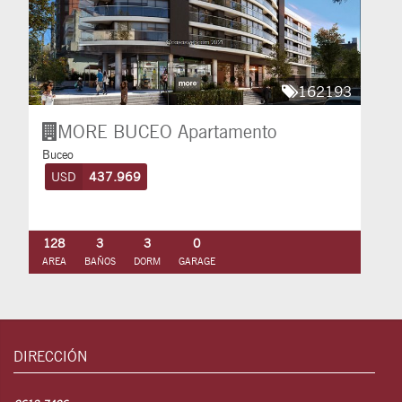
162193
MORE BUCEO
Apartamento
Buceo
USD
437.969
128
3
3
0
AREA
BAÑOS
DORM
GARAGE
DIRECCIÓN