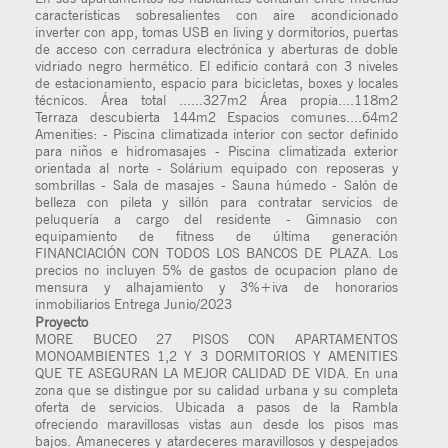
características sobresalientes con aire acondicionado
inverter con app, tomas USB en living y dormitorios, puertas
de acceso con cerradura electrónica y aberturas de doble
vidriado negro hermético. El edificio contará con 3 niveles
de estacionamiento, espacio para bicicletas, boxes y locales
técnicos. Área total ......327m2 Área propia....118m2
Terraza descubierta 144m2 Espacios comunes....64m2
Amenities: - Piscina climatizada interior con sector definido
para niños e hidromasajes - Piscina climatizada exterior
orientada al norte - Solárium equipado con reposeras y
sombrillas - Sala de masajes - Sauna húmedo - Salón de
belleza con pileta y sillón para contratar servicios de
peluquería a cargo del residente - Gimnasio con
equipamiento de fitness de última generación
FINANCIACIÓN CON TODOS LOS BANCOS DE PLAZA. Los
precios no incluyen 5% de gastos de ocupacion plano de
mensura y alhajamiento y 3%+iva de honorarios
inmobiliarios Entrega Junio/2023
Proyecto
MORE BUCEO 27 PISOS CON APARTAMENTOS
MONOAMBIENTES 1,2 Y 3 DORMITORIOS Y AMENITIES
QUE TE ASEGURAN LA MEJOR CALIDAD DE VIDA. En una
zona que se distingue por su calidad urbana y su completa
oferta de servicios. Ubicada a pasos de la Rambla
ofreciendo maravillosas vistas aun desde los pisos mas
bajos. Amaneceres y atardeceres maravillosos y despejados