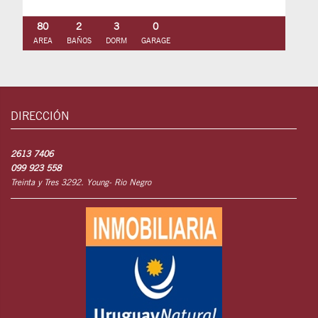
80
2
3
0
AREA
BAÑOS
DORM
GARAGE
DIRECCIÓN
2613 7406
099 923 558
Treinta y Tres 3292. Young- Rio Negro