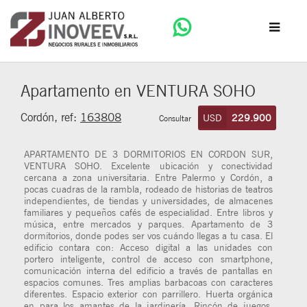
Apartamento en VENTURA SOHO
Cordón, ref:
163808
USD
229.900
Consultar
APARTAMENTO DE 3 DORMITORIOS EN CORDON SUR,
VENTURA SOHO. Excelente ubicación y conectividad
cercana a zona universitaria. Entre Palermo y Cordón, a
pocas cuadras de la rambla, rodeado de historias de teatros
independientes, de tiendas y universidades, de almacenes
familiares y pequeños cafés de especialidad. Entre libros y
música, entre mercados y parques. Apartamento de 3
dormitorios, donde podes ser vos cuándo llegas a tu casa. El
edificio contara con: Acceso digital a las unidades con
portero inteligente, control de acceso con smartphone,
comunicación interna del edificio a través de pantallas en
espacios comunes. Tres amplias barbacoas con caracteres
diferentes. Espacio exterior con parrillero. Huerta orgánica
en para los amantes de la jardinería. Rincón de juegos,