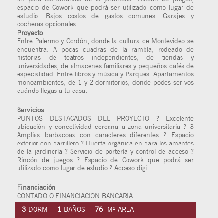
espacio de Cowork que podrá ser utilizado como lugar de
estudio. Bajos costos de gastos comunes. Garajes y
cocheras opcionales.
Proyecto
Entre Palermo y Cordón, donde la cultura de Montevideo se
encuentra. A pocas cuadras de la rambla, rodeado de
historias de teatros independientes, de tiendas y
universidades, de almacenes familiares y pequeños cafés de
especialidad. Entre libros y música y Parques. Apartamentos
monoambientes, de 1 y 2 dormitorios, donde podes ser vos
cuándo llegas a tu casa.
Servicios
PUNTOS DESTACADOS DEL PROYECTO ? Excelente
ubicación y conectividad cercana a zona universitaria ? 3
Amplias barbacoas con caracteres diferentes ? Espacio
exterior con parrillero ? Huerta orgánica en para los amantes
de la jardinería ? Servicio de portería y control de acceso ?
Rincón de juegos ? Espacio de Cowork que podrá ser
utilizado como lugar de estudio ? Acceso digi
Financiación
CONTADO O FINANCIACION BANCARIA
3
DORM
1
BAÑOS
76
M² AREA