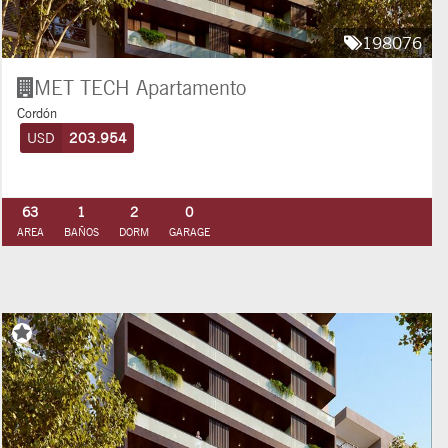
198076
MET TECH
Apartamento
Cordón
USD
203.954
63
1
2
0
AREA
BAÑOS
DORM
GARAGE