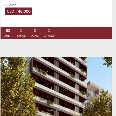
Guichón
USD
48.000
80
1
2
1
AREA
BAÑOS
DORM
GARAGE