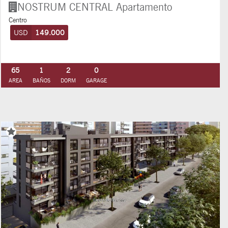
NOSTRUM CENTRAL
Apartamento
Centro
USD
149.000
65
1
2
0
AREA
BAÑOS
DORM
GARAGE