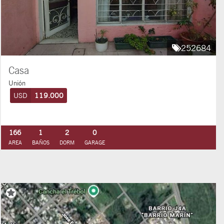
252684
Casa
Unión
USD
119.000
166
1
2
0
AREA
BAÑOS
DORM
GARAGE