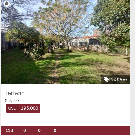
253266
Terreno
Solymar
USD
195.000
118
0
0
0