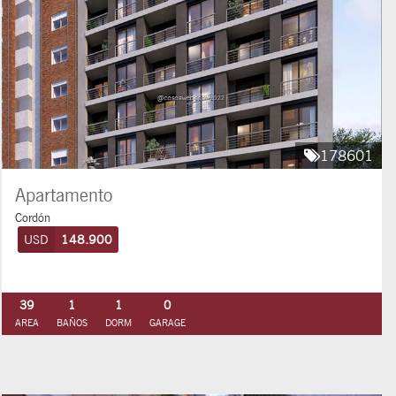
178601
Apartamento
Cordón
USD
148.900
39
1
1
0
AREA
BAÑOS
DORM
GARAGE