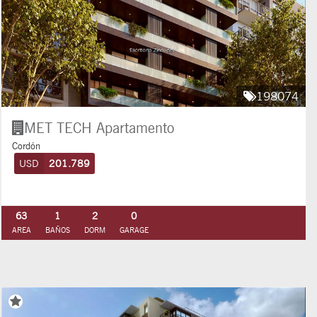
198074
MET TECH
Apartamento
Cordón
USD
201.789
63
1
2
0
AREA
BAÑOS
DORM
GARAGE