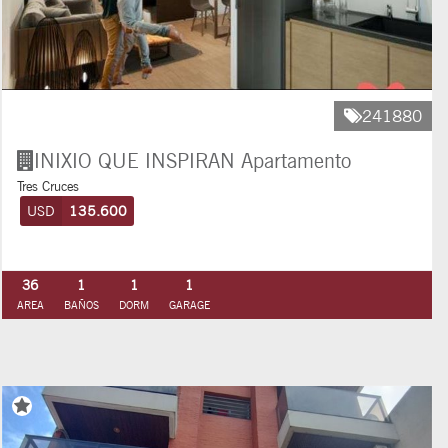
241880
INIXIO QUE INSPIRAN
Apartamento
Tres Cruces
USD
135.600
36
1
1
1
AREA
BAÑOS
DORM
GARAGE