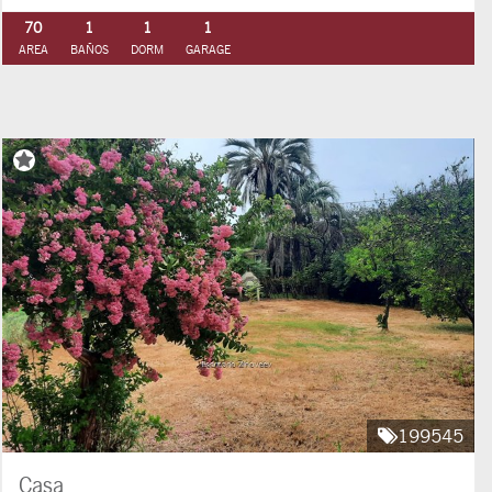
70
1
1
1
AREA
BAÑOS
DORM
GARAGE
199545
Casa