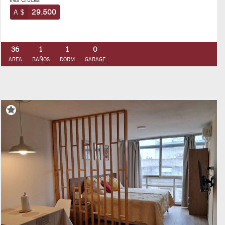
A $
29.500
36
1
1
0
AREA
BAÑOS
DORM
GARAGE