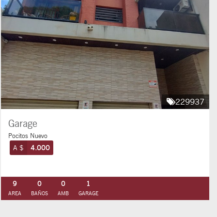
229937
Garage
Pocitos Nuevo
A $
4.000
9
0
0
1
AREA
BAÑOS
AMB
GARAGE