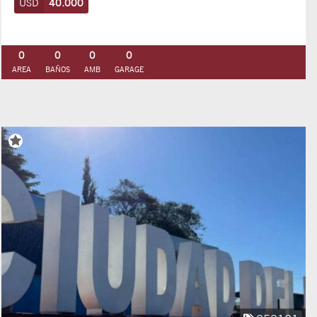
USD
40.000
0
0
0
0
AREA
BAÑOS
AMB
GARAGE