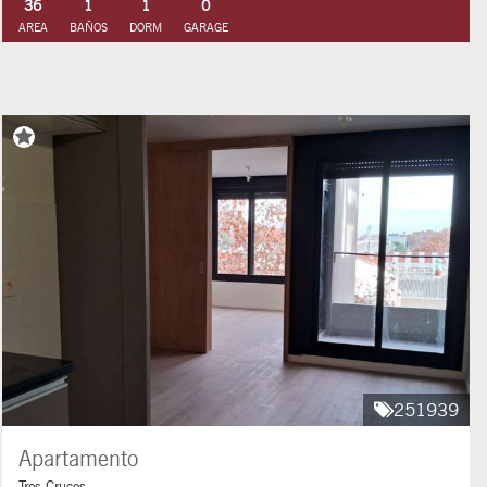
36
1
1
0
AREA
BAÑOS
DORM
GARAGE
251939
Apartamento
Tres Cruces