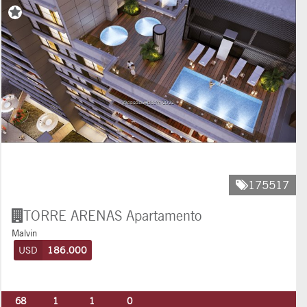
175517
TORRE ARENAS
Apartamento
Malvin
USD
186.000
68
1
1
0