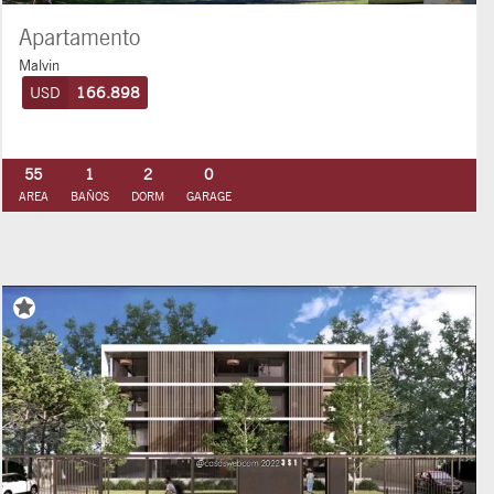
Apartamento
Malvin
USD
166.898
55
1
2
0
AREA
BAÑOS
DORM
GARAGE