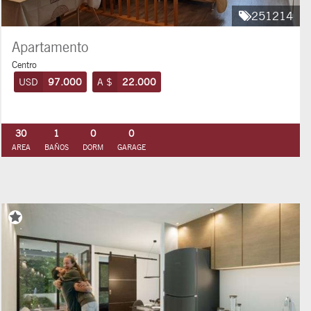
251214
Apartamento
Centro
USD
97.000
A $
22.000
30
1
0
0
AREA
BAÑOS
DORM
GARAGE