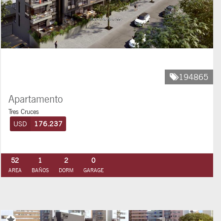
194865
Apartamento
Tres Cruces
USD
176.237
52
1
2
0
AREA
BAÑOS
DORM
GARAGE