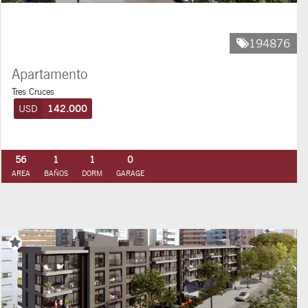
194876
Apartamento
Tres Cruces
USD
142.000
56
1
1
0
AREA
BAÑOS
DORM
GARAGE