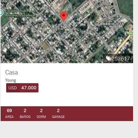
252617
Casa
Young
USD
47.000
69
2
2
2
AREA
BAÑOS
DORM
GARAGE