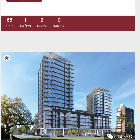
65
1
2
0
AREA
BAÑOS
DORM
GARAGE
194378