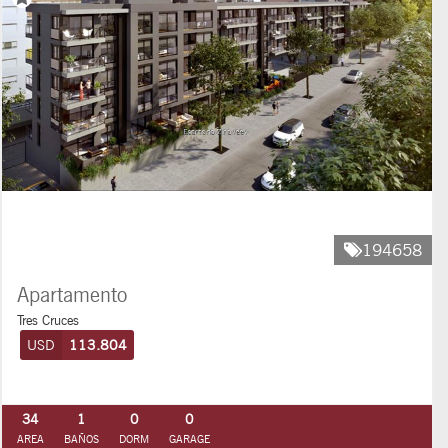
194658
Apartamento
Tres Cruces
USD
113.804
34
1
0
0
AREA
BAÑOS
DORM
GARAGE