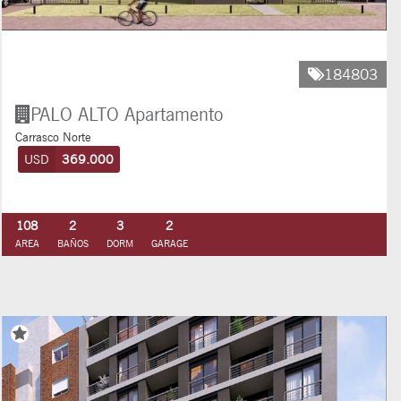
184803
PALO ALTO
Apartamento
Carrasco Norte
USD
369.000
108
2
3
2
AREA
BAÑOS
DORM
GARAGE