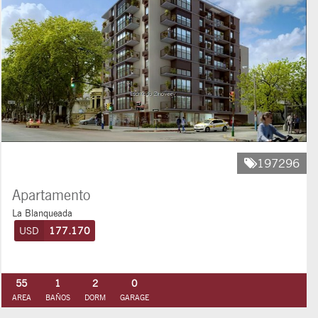
197296
Apartamento
La Blanqueada
USD
177.170
55
1
2
0
AREA
BAÑOS
DORM
GARAGE