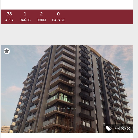
73
1
2
0
AREA
BAÑOS
DORM
GARAGE
194878