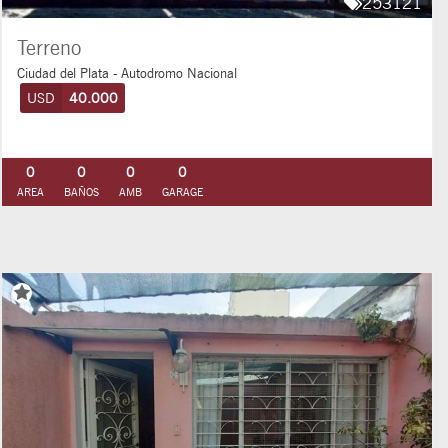
253121
Terreno
Ciudad del Plata - Autodromo Nacional
USD
40.000
0
0
0
0
AREA
BAÑOS
AMB
GARAGE