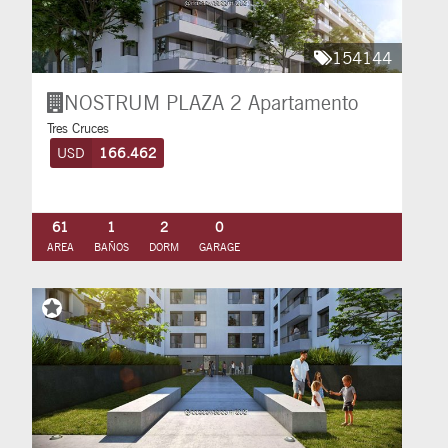
154144
NOSTRUM PLAZA 2
Apartamento
Tres Cruces
USD
166.462
61
1
2
0
AREA
BAÑOS
DORM
GARAGE