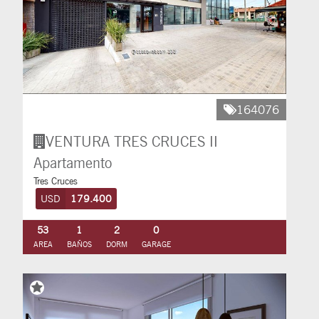
164076
VENTURA TRES CRUCES II
Apartamento
Tres Cruces
USD
179.400
53
1
2
0
AREA
BAÑOS
DORM
GARAGE