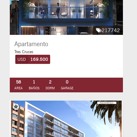
217742
Apartamento
Tres Cruces
USD
169.500
58
1
2
0
AREA
BAÑOS
DORM
GARAGE