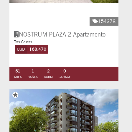
154378
NOSTRUM PLAZA 2
Apartamento
Tres Cruces
USD
168.470
61
1
2
0
AREA
BAÑOS
DORM
GARAGE