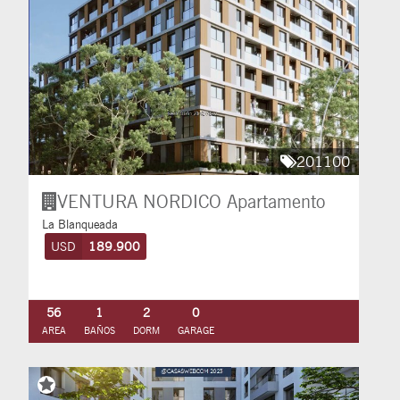
201100
VENTURA NORDICO
Apartamento
La Blanqueada
USD
189.900
56
1
2
0
AREA
BAÑOS
DORM
GARAGE