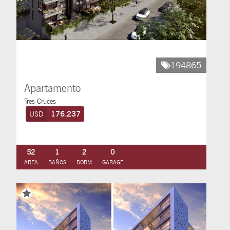
194865
Apartamento
Tres Cruces
USD
176.237
52
1
2
0
AREA
BAÑOS
DORM
GARAGE