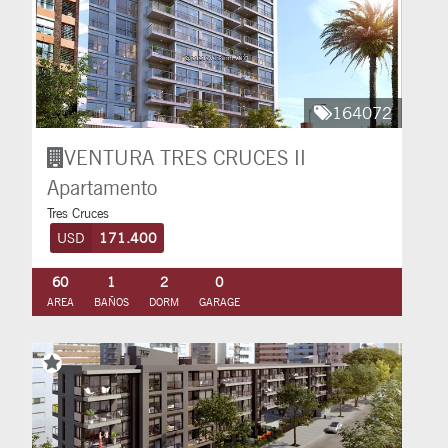
164072
VENTURA TRES CRUCES II
Apartamento
Tres Cruces
USD
171.400
60
1
2
0
AREA
BAÑOS
DORM
GARAGE