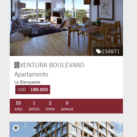
154871
VENTURA BOULEVARD
Apartamento
La Blanqueada
USD
189.900
53
1
2
0
AREA
BAÑOS
DORM
GARAGE