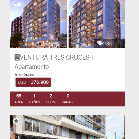
236101
VENTURA TRES CRUCES II
Apartamento
Tres Cruces
USD
176.900
55
1
2
0
AREA
BAÑOS
DORM
GARAGE