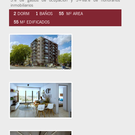
3% de gastos de ocupacion y 3+iva% de honorarios
inmobiliarios
2
DORM
1
BAÑOS
55
M² AREA
55
M² EDIFICADOS