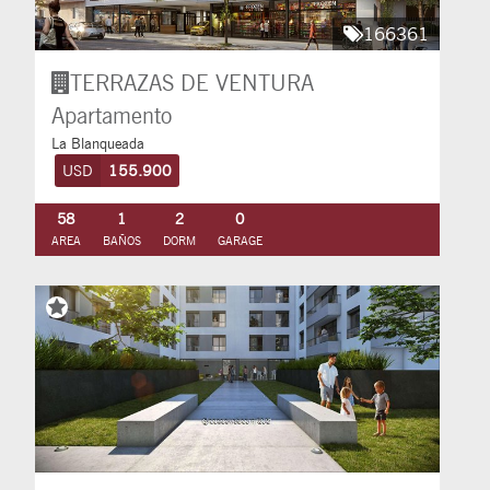
166361
TERRAZAS DE VENTURA
Apartamento
La Blanqueada
USD
155.900
58
1
2
0
AREA
BAÑOS
DORM
GARAGE