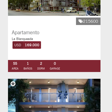
215600
Apartamento
La Blanqueada
USD
169.000
55
1
2
0
AREA
BAÑOS
DORM
GARAGE