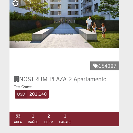
154387
NOSTRUM PLAZA 2
Apartamento
Tres Cruces
USD
201.140
63
1
2
1
AREA
BAÑOS
DORM
GARAGE