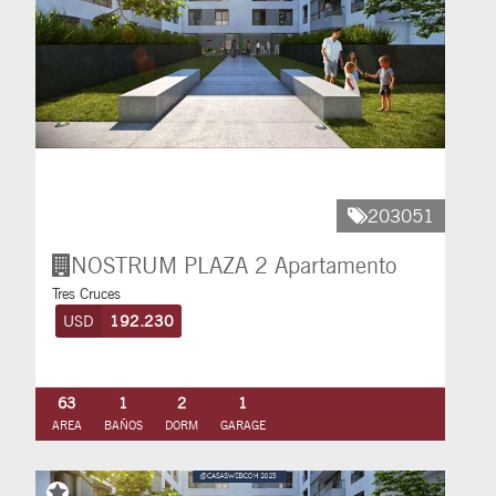
203051
NOSTRUM PLAZA 2
Apartamento
Tres Cruces
USD
192.230
63
1
2
1
AREA
BAÑOS
DORM
GARAGE