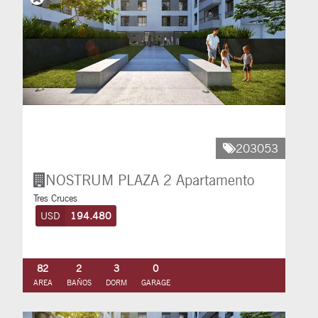
203053
NOSTRUM PLAZA 2
Apartamento
Tres Cruces
USD
194.480
82
2
3
0
AREA
BAÑOS
DORM
GARAGE